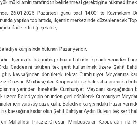
yük mülki amiri tarafından belirlenmesi gerektiğine hükmedilmekt
Doğankent
ince, 26.01.2026 Pazartesi günü saat 14:00’ te Kaymakam B
Espiye
unda yapılan toplantıda, ilçemiz merkezinde düzenlenecek ‘Topl
Eynesil
ağıda ifade edildiği şekilde;
Belediye karşısında bulunan Pazar yeridir.
gâhı:
İlçemizde tek miting olması halinde toplantı yerinden ha
rdu Caddesini takiben tek şerit kullanılmak üzere Şehit Baht
 giriş kavşağından dönülerek tekrar Cumhuriyet Meydanına kada
aziz-Giresun Minibüsçüler Kooperatifi ile halı saha arasında bu
toplanma yerinden hareketle Cumhuriyet Meydanı kavşağından 
mak üzere Belediyenin önünden geri dönülerek Cumhuriyet Meydanı
ingler için yürüyüş güzergâhı, Belediye karşısındaki Pazar yerind
riş kavşağına kadar olan Şehit Bahtiyar Aydın Bulvarı tek şerit hali
ren Mahallesi Piraziz-Giresun Minibüsçüler Kooperatifi ile H