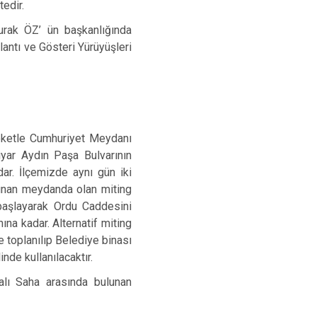
edir.
Tirebolu
urak ÖZ’ ün başkanlığında
Yağlıdere
antı ve Gösteri Yürüyüşleri
reketle Cumhuriyet Meydanı
iyar Aydın Paşa Bulvarının
r. İlçemizde aynı gün iki
lunan meydanda olan miting
başlayarak Ordu Caddesini
na kadar. Alternatif miting
e toplanılıp Belediye binası
nde kullanılacaktır.
alı Saha arasında bulunan