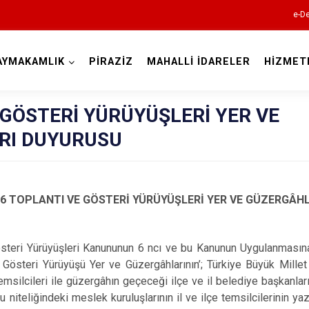
e-De
AYMAKAMLIK
PİRAZİZ
MAHALLİ İDARELER
HİZMET
Giresun
 GÖSTERİ YÜRÜYÜŞLERİ YER VE
RI DUYURUSU
6 TOPLANTI VE GÖSTERİ YÜRÜYÜŞLERİ YER VE GÜZERGÂH
Alucra
Bulancak
österi Yürüyüşleri Kanununun 6 ncı ve bu Kanunun Uygulanmasın
Çamoluk
 Gösteri Yürüyüşü Yer ve Güzergâhlarının’; Türkiye Büyük Mille
Çanakçı
e temsilcileri ile güzergâhın geçeceği ilçe ve il belediye başkanla
iteliğindeki meslek kuruluşlarının il ve ilçe temsilcilerinin yazıl
Dereli