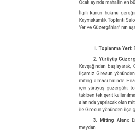
Ocak ayında mahallin en bü
İlgili kanun hükmü gereğ
Kaymakamlık Toplantı Salon
Yer ve Güzergâhları’ nın aş
1. Toplanma Yeri:
2. Yürüyüş Güzer
Kavşağından başlayarak, O
İlçemiz Giresun yönünden
miting olması halinde Pir
için yürüyüş güzergâhı, 
takiben tek şerit kullanıl
alanında yapılacak olan mit
ile Giresun yönünden ilçe gi
3. Miting Alanı:
E
meydan