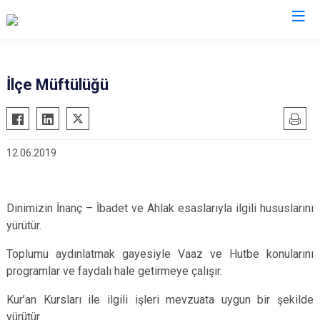
Giresun
İlçe Müftülüğü
Alucra
Görele
Bulancak
Güce
12.06.2019
Çamoluk
Keşap
Çanakçı
Piraziz
Dereli
Şebinkarahisar
Dinimizin İnanç – İbadet ve Ahlak esaslarıyla ilgili hususlarını
Doğankent
Tirebolu
yürütür.
Espiye
Yağlıdere
Toplumu aydınlatmak gayesiyle Vaaz ve Hutbe konularını
Eynesil
programlar ve faydalı hale getirmeye çalışır.
Kur’an Kursları ile ilgili işleri mevzuata uygun bir şekilde
yürütür.