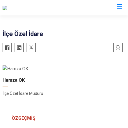
Giresun
İlçe Özel İdare
Alucra
Görele
Bulancak
Güce
Çamoluk
Keşap
Çanakçı
Piraziz
Hamza OK
Dereli
Şebinkarahisar
Doğankent
Tirebolu
İlçe Özel İdare Müdürü
Espiye
Yağlıdere
Eynesil
ÖZGEÇMİŞ