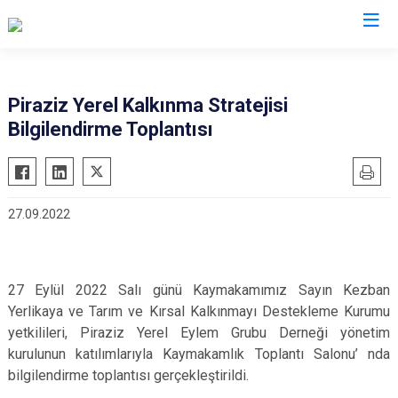
Giresun
Piraziz Yerel Kalkınma Stratejisi
Bilgilendirme Toplantısı
Alucra
Görele
Bulancak
Güce
Çamoluk
Keşap
27.09.2022
Çanakçı
Piraziz
Dereli
Şebinkarahisar
Doğankent
Tirebolu
27 Eylül 2022 Salı günü Kaymakamımız Sayın Kezban
Espiye
Yağlıdere
Yerlikaya ve Tarım ve Kırsal Kalkınmayı Destekleme Kurumu
Eynesil
yetkilileri, Piraziz Yerel Eylem Grubu Derneği yönetim
kurulunun katılımlarıyla Kaymakamlık Toplantı Salonu’ nda
bilgilendirme toplantısı gerçekleştirildi.