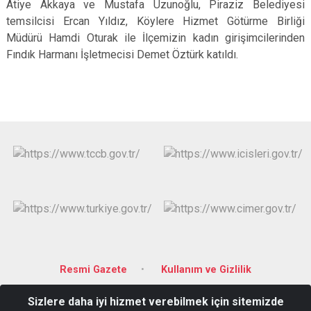
Atiye Akkaya ve Mustafa Uzunoğlu, Piraziz Belediyesi
temsilcisi Ercan Yıldız, Köylere Hizmet Götürme Birliği
Müdürü Hamdi Oturak ile İlçemizin kadın girişimcilerinden
Fındık Harmanı İşletmecisi Demet Öztürk katıldı.
Resmi Gazete
Kullanım ve Gizlilik
Sizlere daha iyi hizmet verebilmek için sitemizde
Yeni Mahalle Hükümet Caddesi No: 8 28340 Piraziz/GİRESUN